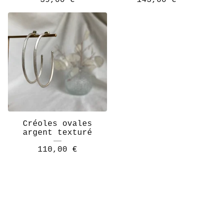
39,00
€
145,00
€
Créoles ovales
argent texturé
110,00
€