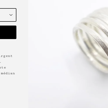
argent
.
ste
 médian